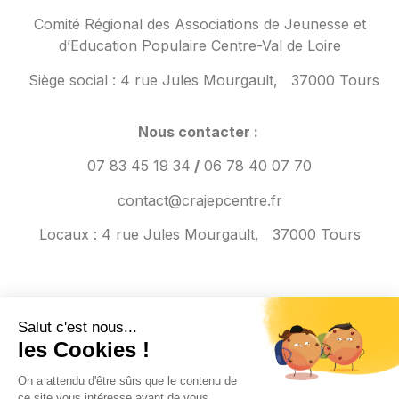
Comité Régional des Associations de Jeunesse et
d’Education Populaire Centre-Val de Loire
Siège social :
4 rue Jules Mourgault,
37000 Tours
Nous contacter :
07 83 45 19 34
/
06 78 40 07 70
contact@crajepcentre.fr
Locaux : 4 rue Jules Mourgault,
37000 Tours
S'inscrire à notre Newsletter
Salut c'est nous...
les Cookies !
On a attendu d'être sûrs que le contenu de
Copyright © 2026 CRAJEP Centre-Val de Loire | Propulsé par
ce site vous intéresse avant de vous