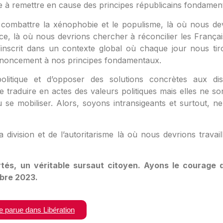
itte à remettre en cause des principes républicains fondamen
s combattre la xénophobie et le populisme, là où nous de
ance, là où nous devrions chercher à réconcilier les Françai
e s’inscrit dans un contexte global où chaque jour nous tir
e renoncement à nos principes fondamentaux.
politique et d’opposer des solutions concrètes aux di
 de traduire en actes des valeurs politiques mais elles ne so
 se mobiliser. Alors, soyons intransigeants et surtout, n
a division et de l’autoritarisme là où nous devrions travail
rtés, un véritable sursaut citoyen. Ayons le courage 
mbre 2023.
ne parue dans Libération