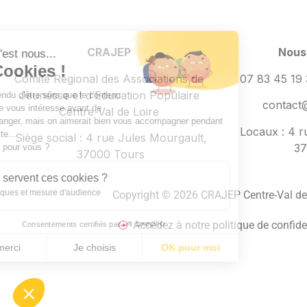
CRAJEP
Nous
Salut c'est nous...
les Cookies !
Comité Régional des Associations de
07 83 45 19
Jeunesse et d’Education Populaire
On a attendu d'être sûrs que le contenu
contact@
de ce site vous intéresse avant de
Centre-Val de Loire
vous déranger, mais on aimerait bien vous accompagner pendant
Locaux : 4 r
votre visite...
Siège social :
4 rue Jules Mourgault,
37
C'est OK pour vous ?
37000 Tours
À quoi servent ces cookies ?
Statistiques et mesure d'audience
Copyright © 2026 CRAJEP Centre-Val de 
Accédez à notre politique de confiden
Consentements certifiés par
Non merci
Je choisis
OK pour moi
Plateforme de Gestion du Consentement : Personnalisez
Axeptio consent
Notre plateforme vous permet d'adapter et de gérer vos 