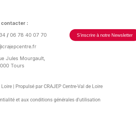
 contacter :
 34
/
06 78 40 07 70
S'inscrire à notre Newsletter
crajepcentre.fr
ue Jules Mourgault,
000 Tours
Loire | Propulsé par CRAJEP Centre-Val de Loire
tialité et aux conditions générales d'utilisation
 vos Options
paramètres de confidentialité, en garantissant la conform