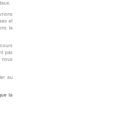
taux.
vrions
ses et
ons la
scours
nt pas
e nous
ler au
que la