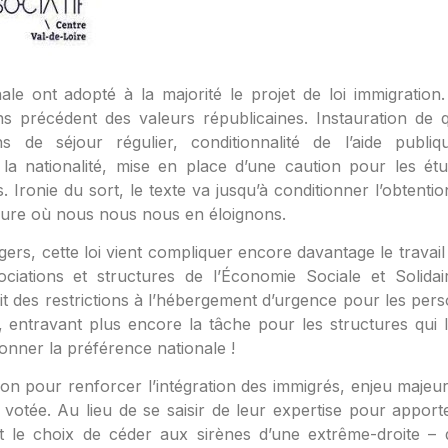
le ont adopté à la majorité le projet de loi immigration.
s précédent des valeurs républicaines. Instauration de 
s de séjour régulier, conditionnalité de l’aide publi
a nationalité, mise en place d’une caution pour les étu
 Ironie du sort, le texte va jusqu’à conditionner l’obtentio
’heure où nous nous nous en éloignons.
gers, cette loi vient compliquer encore davantage le travai
iations et structures de l’Économie Sociale et Solidai
voit des restrictions à l’hébergement d’urgence pour les per
re, entravant plus encore la tâche pour les structures qui l
ionner la préférence nationale !
tion pour renforcer l’intégration des immigrés, enjeu majeu
oi votée. Au lieu de se saisir de leur expertise pour apport
ait le choix de céder aux sirènes d’une extrême-droite – 