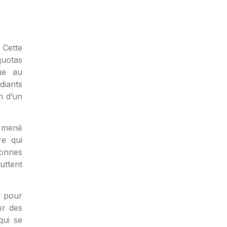
 Cette
quotas
que au
diants
n d’un
l mené
re qui
sonnes
uttent
r pour
er des
qui se